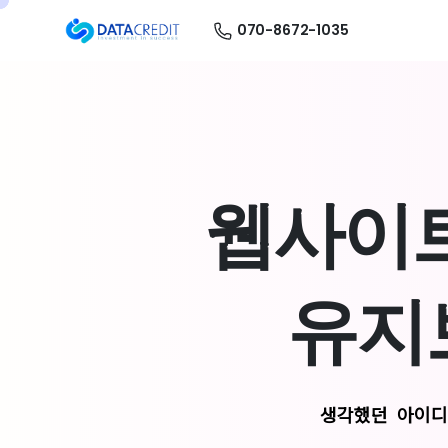
070-8672-1035
웹
사
이
유
지
생각했던 아이디