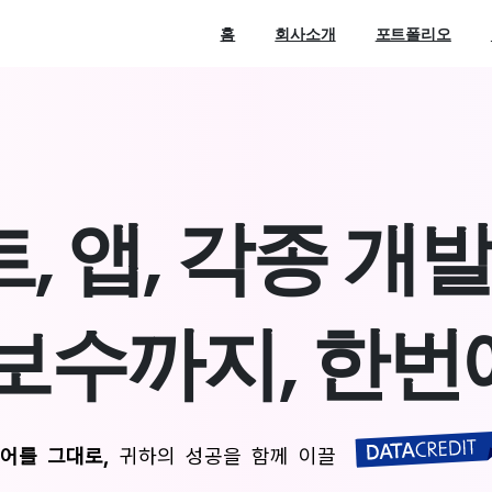
홈
회사소개
포트폴리오
트
,
앱
,
각
종
개
보
수
까
지
,
한
번
어를 그대로,
귀하의 성공을 함께 이끌