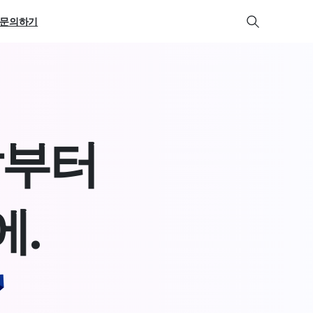
문의하기
발
부
터
에
.