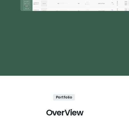
Portfolio
O
v
e
r
V
i
e
w