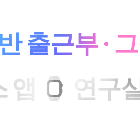
 출근부 · 그
니스 앱
연